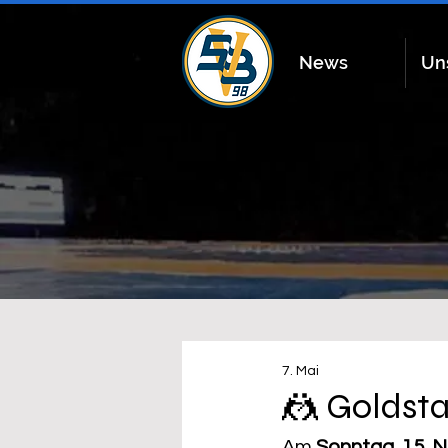
News
Un
7. Mai
🤼 Goldst
Am 
Sonntag, 15. 