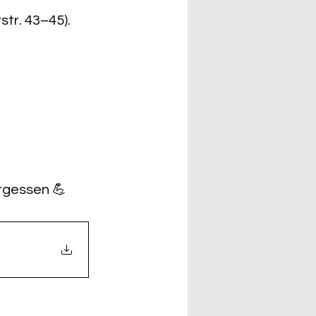
tr. 43–45). 
ergessen 💪