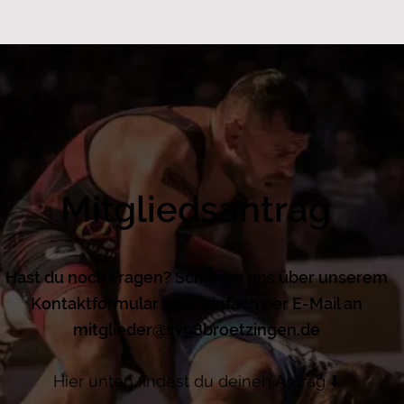
Mitgliedsantrag
Hast du noch Fragen? Schreibe uns über unserem
Kontaktformular oder einfach per E-Mail an
mitglieder@sv98broetzingen.de
Hier unten findest du deinen Antrag ⬇️