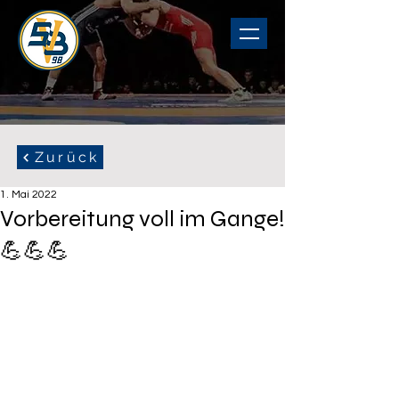
Zurück
1. Mai 2022
Vorbereitung voll im Gange!
💪💪💪
Die Jungs bereiten sich 
fleißig auf die anstehende 
Saison im September vor. Es 
sind neue Gesichter im Team, 
die zwar nicht lange ringen 