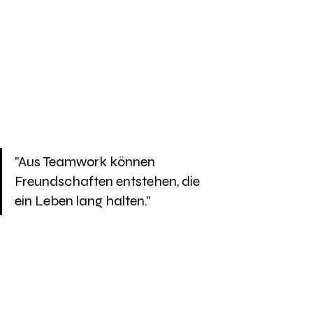
aber sich bereits sehr schnell 
eingelernt haben und es 
kaum abwarten können ihre 
ersten Kämpfe in der 
kommenden Saison zu 
machen. Herzlich 
Willkommen in Brötzingen!
"Aus Teamwork können 
Freundschaften entstehen, die 
ein Leben lang halten."