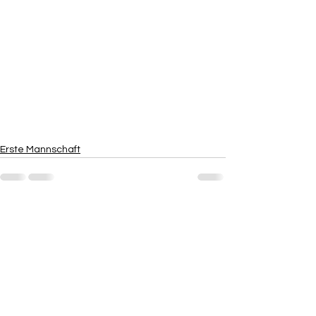
Erste Mannschaft
Kommentare
Kommentar verfassen...